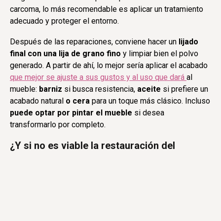
carcoma, lo más recomendable es aplicar un tratamiento
adecuado y proteger el entorno.
Después de las reparaciones, conviene hacer un
lijado
final con una lija de grano fino
y limpiar bien el polvo
generado. A partir de ahí, lo mejor sería aplicar el acabado
que mejor se ajuste a sus gustos y al uso que dará
al
mueble:
barniz
si busca resistencia,
aceite
si prefiere un
acabado natural
o cera
para un toque más clásico. Incluso
puede optar por pintar el mueble
si desea
transformarlo por completo.
¿Y si no es viable la restauración del
mueble?
En cualquier caso, recuerde que no todos los muebles
antiguos pueden salvarse. Si ve que está muy dañado o si
no encaja ya con sus necesidades, en
Delmiro
Fernández, S.L.
estaremos encantados de fabricar para