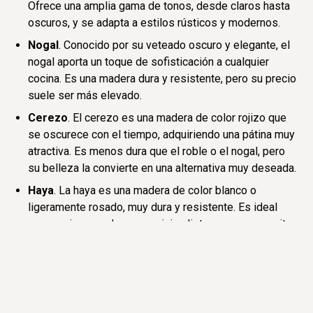
Ofrece una amplia gama de tonos, desde claros hasta
oscuros, y se adapta a estilos rústicos y modernos.
Nogal
. Conocido por su veteado oscuro y elegante, el
nogal aporta un toque de sofisticación a cualquier
cocina. Es una madera dura y resistente, pero su precio
suele ser más elevado.
Cerezo
. El cerezo es una madera de color rojizo que
se oscurece con el tiempo, adquiriendo una pátina muy
atractiva. Es menos dura que el roble o el nogal, pero
su belleza la convierte en una alternativa muy deseada.
Haya
. La haya es una madera de color blanco o
ligeramente rosado, muy dura y resistente. Es ideal
para cocinas modernas y minimalistas, ya que permite
acabados lisos y uniformes.
Pino
. El pino es una madera más económica y fácil de
trabajar, aunque su resistencia a la humedad y al
desgaste es menor que la de otras opciones.